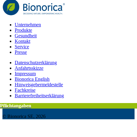
Unternehmen
Produkte
Gesundheit
Kontakt
Service
Presse
Datenschutzerklärung
Anfahrtsskizze
Impressum
Bionorica English
Hinweisgebermeldestelle
Fachkreise
Barrierefreiheitserklärung
Pflichtangaben
Pflichtangaben
© Bionorica SE, 2026