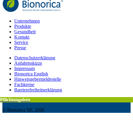
Unternehmen
Produkte
Gesundheit
Kontakt
Service
Presse
Datenschutzerklärung
Anfahrtsskizze
Impressum
Bionorica English
Hinweisgebermeldestelle
Fachkreise
Barrierefreiheitserklärung
Pflichtangaben
Pflichtangaben
© Bionorica SE, 2026