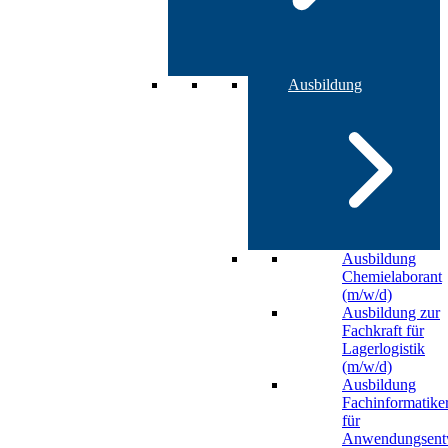
Ausbildung
Ausbildung
Chemielaborant
(m/w/d)
Ausbildung zur
Fachkraft für
Lagerlogistik
(m/w/d)
Ausbildung
Fachinformatike
für
Anwendungsent