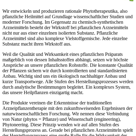
Wir entwickeln und produzieren rationale Phytotherapeutika, also
pflanzliche Heilmittel auf Grundlage wissenschaftlicher Studien und
moderner Forschung. Im Gegensatz zu chemisch-synthetischen
Arzneimitteln besteht der Wirkstoff bei pflanzlichen Arzneimitteln
nicht nur aus einer einzelnen isolierten Substanz. Pflanzliche
Arzneimittel sind also komplexe Vielstoffgemische. Jede einzelne
Substanz macht ihren Wirkstoff aus.
Weil die Qualität und Wirksamkeit eines pflanzlichen Präparats
maßgeblich von dessen Inhaltsstoffen abhängt, setzen wir höchste
Ansprüche an unsere pflanzlichen Rohstoffe. Die konstante Qualität
der Pflanzen sichern wir durch kontrollierten und standardisierten
Anbau. Wichtig sind uns ein ökologisch nachhaltiger Anbau und
kurze Transportwege. Alle Stufen des Herstellungsprozesses werden
durch analytische Bestimmungen begleitet. Ein komplexes System,
das unsere Heilpflanzen einzigartig macht.
Die Produkte vereinen die Erkenntnisse der traditionellen
Arzneipflanzentherapie mit den zukunftsweisenden Ergebnissen der
naturwissenschaftlichen Forschung. Wir nennen diese Verbindung
von Natur (phytos = Pflanze) und Wissenschaft (engineering),
Phytoneering. Diese Prinzip wenden wir auf allen Stufen des
Herstellungsprozess an. Gerade bei pflanzlichen Arzneimitteln spielt
der Herstellungsprozess eine große Rolle für die Wirksamkeit der