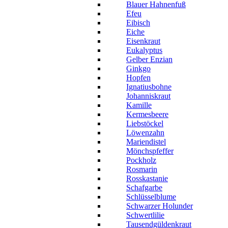
Blauer Hahnenfuß
Efeu
Eibisch
Eiche
Eisenkraut
Eukalyptus
Gelber Enzian
Ginkgo
Hopfen
Ignatiusbohne
Johanniskraut
Kamille
Kermesbeere
Liebstöckel
Löwenzahn
Mariendistel
Mönchspfeffer
Pockholz
Rosmarin
Rosskastanie
Schafgarbe
Schlüsselblume
Schwarzer Holunder
Schwertlilie
Tausendgüldenkraut