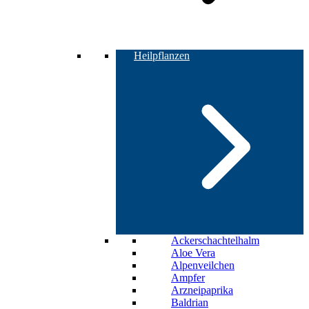
Heilpflanzen
Ackerschachtelhalm
Aloe Vera
Alpenveilchen
Ampfer
Arzneipaprika
Baldrian