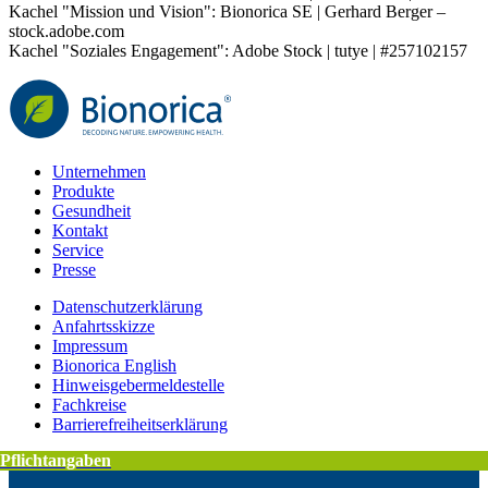
Kachel "Mission und Vision": Bionorica SE | Gerhard Berger –
stock.adobe.com
Kachel "Soziales Engagement": Adobe Stock | tutye | #257102157
Unternehmen
Produkte
Gesundheit
Kontakt
Service
Presse
Datenschutzerklärung
Anfahrtsskizze
Impressum
Bionorica English
Hinweisgebermeldestelle
Fachkreise
Barrierefreiheitserklärung
Pflichtangaben
Pflichtangaben