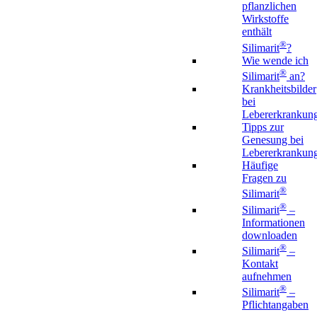
pflanzlichen
Wirkstoffe
enthält
®
Silimarit
?
Wie wende ich
®
Silimarit
an?
Krankheitsbilder
bei
Lebererkrankun
Tipps zur
Genesung bei
Lebererkrankun
Häufige
Fragen zu
®
Silimarit
®
Silimarit
–
Informationen
downloaden
®
Silimarit
–
Kontakt
aufnehmen
®
Silimarit
–
Pflichtangaben