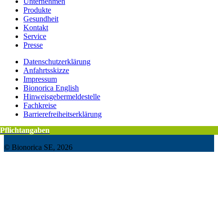
Unternehmen
Produkte
Gesundheit
Kontakt
Service
Presse
Datenschutzerklärung
Anfahrtsskizze
Impressum
Bionorica English
Hinweisgebermeldestelle
Fachkreise
Barrierefreiheitserklärung
Pflichtangaben
Pflichtangaben
© Bionorica SE, 2026