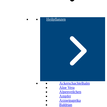
Heilpflanzen
Ackerschachtelhalm
Aloe Vera
Alpenveilchen
Ampfer
Arzneipaprika
Baldrian