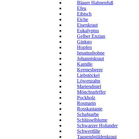
Blauer Hahnenfuß
Efeu
Eibisch
Eiche
Eisenkraut
Eukalyptus
Gelber Enzian
Ginkgo
Hopfen
Ignatiusbohne
Johanniskraut
Kamille
Kermesbeere
Liebstöckel
Löwenzahn
Mariendistel
Mönchspfeffer
Pockholz
Rosmarin
Rosskastanie
Schafgarbe
Schlüsselblume
Schwarzer Holunder
Schwertlilie
Tausendgüldenkraut