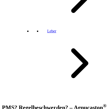
Leber
®
PMS? Regelbeschwerden? – Agnucaston