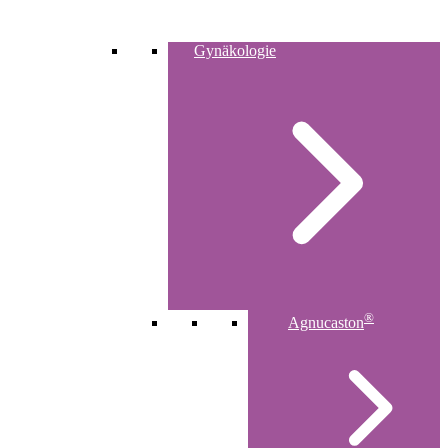
Gynäkologie
®
Agnucaston