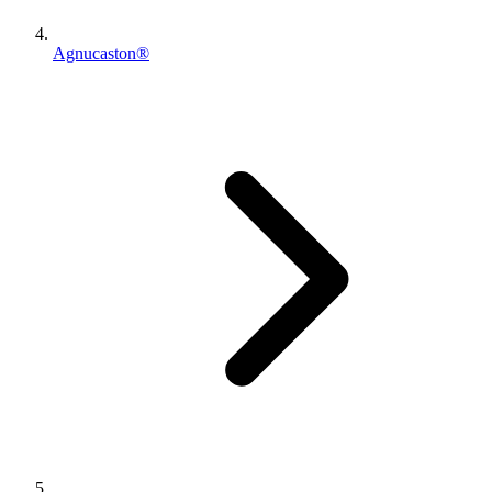
Agnucaston®