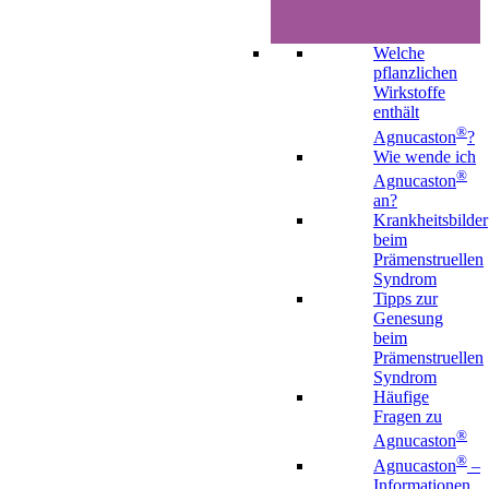
Welche
pflanzlichen
Wirkstoffe
enthält
®
Agnucaston
?
Wie wende ich
®
Agnucaston
an?
Krankheitsbilder
beim
Prämenstruellen
Syndrom
Tipps zur
Genesung
beim
Prämenstruellen
Syndrom
Häufige
Fragen zu
®
Agnucaston
®
Agnucaston
–
Informationen