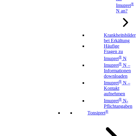
®
Imupret
N an?
Krankheitsbilder
bei Erkältung
Häufige
Fragen zu
®
Imupret
N
®
Imupret
N –
Informationen
downloaden
®
Imupret
N –
Kontakt
aufnehmen
®
Imupret
N-
Pflichtangaben
®
Tonsipret