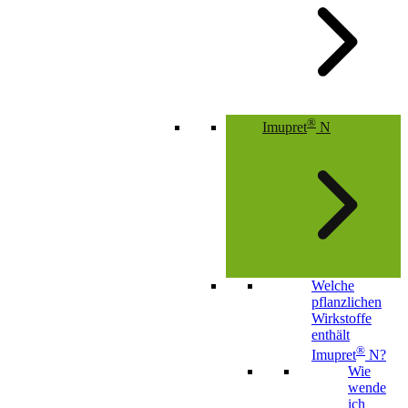
®
Imupret
N
Welche
pflanzlichen
Wirkstoffe
enthält
®
Imupret
N?
Wie
wende
ich