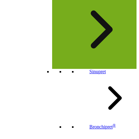
Sinupret
®
Bronchipret