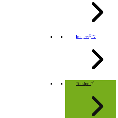
®
Imupret
N
®
Tonsipret