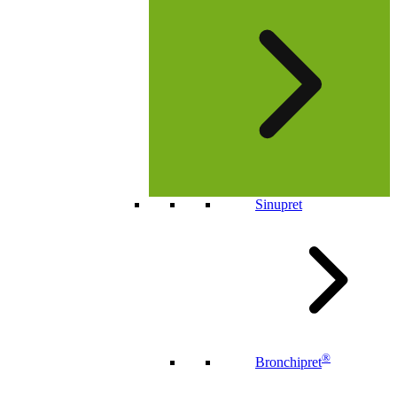
Sinupret
®
Bronchipret