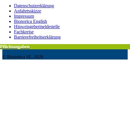
Datenschutzerklärung
Anfahrtsskizze
Impressum
Bionorica English
Hinweisgebermeldestelle
Fachkreise
Barrierefreiheitserklärung
Pflichtangaben
Pflichtangaben
© Bionorica SE, 2026