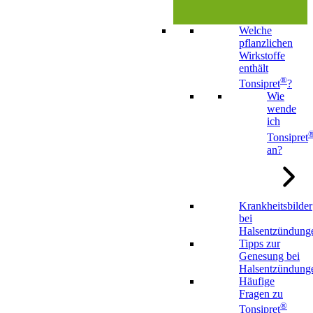
Welche
pflanzlichen
Wirkstoffe
enthält
®
Tonsipret
?
Wie
wende
ich
Tonsipret
an?
Krankheitsbilder
bei
Halsentzündung
Tipps zur
Genesung bei
Halsentzündung
Häufige
Fragen zu
®
Tonsipret