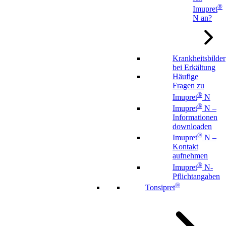
®
Imupret
N an?
Krankheitsbilder
bei Erkältung
Häufige
Fragen zu
®
Imupret
N
®
Imupret
N –
Informationen
downloaden
®
Imupret
N –
Kontakt
aufnehmen
®
Imupret
N-
Pflichtangaben
®
Tonsipret