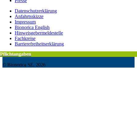
Presse
Datenschutzerklärung
Anfahrtsskizze
Impressum
Bionorica English
Hinweisgebermeldestelle
Fachkreise
Barrierefreiheitserklärung
Pflichtangaben
Pflichtangaben
© Bionorica SE, 2026